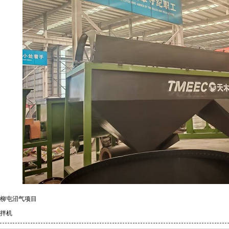
柳屯沼气项目
拌机