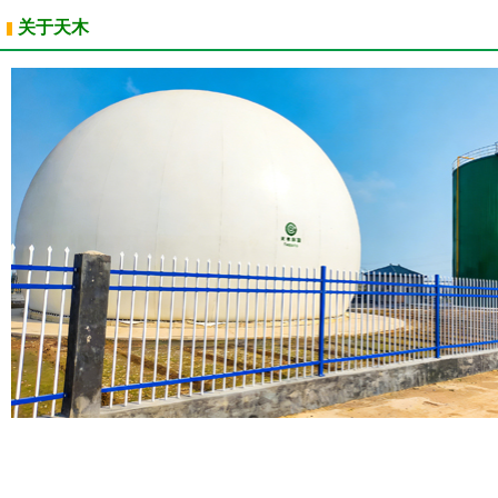
关于天木
自走翻堆机
液体撒肥车