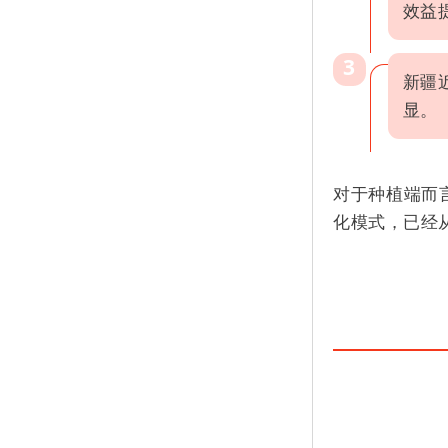
效益
3
新疆
显。
对于种植端而
化模式，已经从