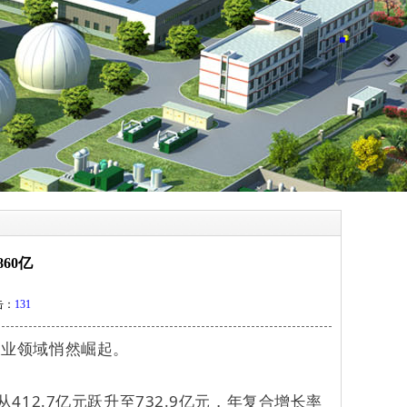
60亿
击：
131
农业领域悄然崛起。
412.7亿元跃升至732.9亿元，年复合增长率