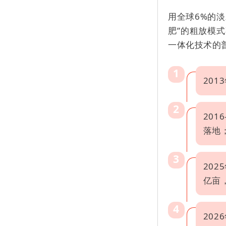
用全球6%的
肥”的粗放模
一体化技术的
1
20
2
20
落地
3
20
亿亩
4
20